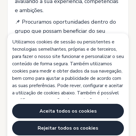
avaliando a sua experiência, competências
e ambições.
📌 Procuramos oportunidades dentro do
grupo que possam beneficiar do seu
talento.
Utilizamos cookies de sessão ou persistentes e
tecnologias semelhantes, próprias e de terceiros,
📌 Se existir uma correspondência,
para fazer o nosso site funcionar e personalizar o seu
entraremos em contacto consigo para
conteúdo de forma segura. Também utilizamos
darmos início a um novo percurso em
cookies para medir e obter dados da sua navegação,
bem como para ajustar a publicidade de acordo com
conjunto.
as suas preferências. Pode rever, configurar e aceitar
Explora o mundo
IBG
e descobre onde o
a utilização de cookies abaixo. Também é possível
seu talento pode fazer a diferença.
modificar as suas opções de permissão a qualquer
momento, acedendo à nossa Política de Cookies e a
💡 Junta-se a nós e contribua para
Aceita todos os cookies
mais informações clicando em https://www.ibg-
construir um futuro sustentável, hoje.
global.com/politicaprivacidade.
Rejeitar todos os cookies
Candidata-se agora!