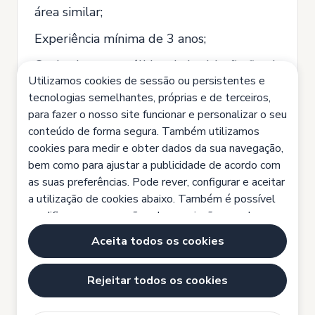
área similar;
Experiência mínima de 3 anos;
Conhecimentos sólidos da legislação fiscal
Utilizamos cookies de sessão ou persistentes e
e contabilística angolana;
tecnologias semelhantes, próprias e de terceiros,
Domínio de Excel e ERP (PHC é uma mais-
para fazer o nosso site funcionar e personalizar o seu
conteúdo de forma segura. Também utilizamos
valia);
cookies para medir e obter dados da sua navegação,
Capacidade analítica, organização e
bem como para ajustar a publicidade de acordo com
atenção ao detalhe;
as suas preferências. Pode rever, configurar e aceitar
a utilização de cookies abaixo. Também é possível
Sentido de responsabilidade, ética
modificar as suas opções de permissão a qualquer
profissional e espírito de equipa
momento, acedendo à nossa Política de Cookies e a
Aceita todos os cookies
mais informações clicando em https://www.ibg-
global.com/politicaprivacidade.
Rejeitar todos os cookies