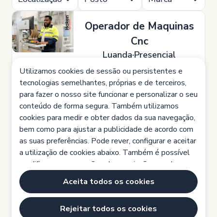
Operador de Maquinas
Cnc
Luanda
Presencial
Utilizamos cookies de sessão ou persistentes e
tecnologias semelhantes, próprias e de terceiros,
para fazer o nosso site funcionar e personalizar o seu
Medidor Orçamentista
conteúdo de forma segura. Também utilizamos
(acabamentos)
cookies para medir e obter dados da sua navegação,
Luanda
Presencial
bem como para ajustar a publicidade de acordo com
as suas preferências. Pode rever, configurar e aceitar
a utilização de cookies abaixo. Também é possível
modificar as suas opções de permissão a qualquer
Técnico(a) Comercial
momento, acedendo à nossa Política de Cookies e a
Lisboa
Presencial
Aceita todos os cookies
mais informações clicando em https://www.ibg-
global.com/politicaprivacidade.
Rejeitar todos os cookies